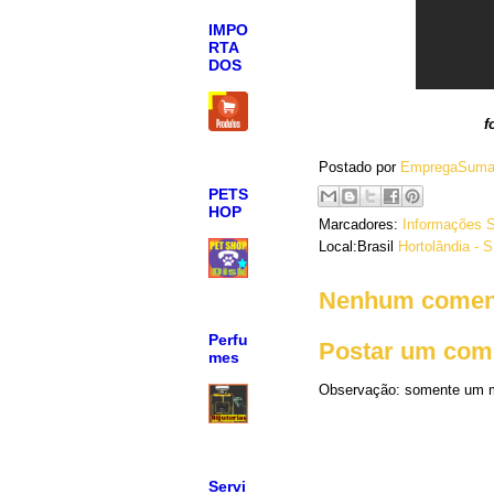
IMPO
RTA
DOS
f
Postado por
EmpregaSuma
PETS
HOP
Marcadores:
Informações S
Local:Brasil
Hortolândia - S
Nenhum coment
Perfu
Postar um com
mes
Observação: somente um m
Servi