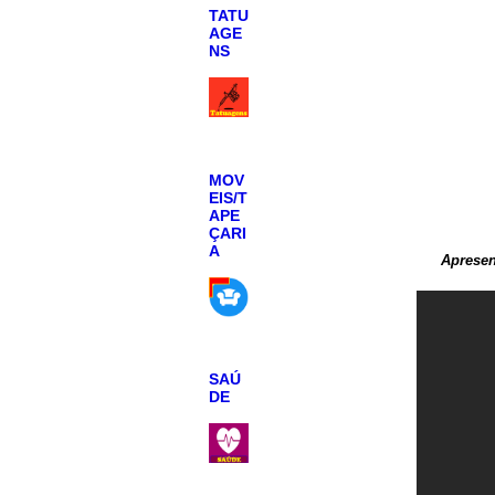
TATU
AGE
NS
MOV
EIS/T
APE
ÇARI
A
Apresen
SAÚ
DE