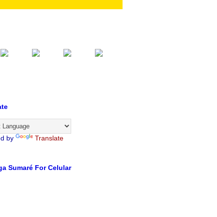
ate
ed by
Translate
a Sumaré For Celular