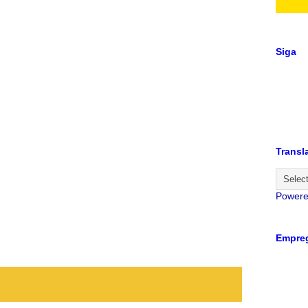
Siga
Transl
Power
Empreg
te
Página inicial
Postagem mais antiga