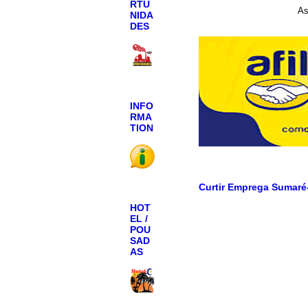
RTU
As
NIDA
DES
INFO
RMA
TION
Curtir Emprega Sumaré
HOT
EL /
POU
SAD
AS