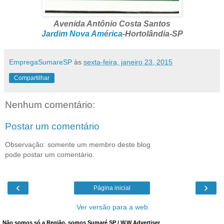
Avenida Antônio Costa Santos
Jardim Nova América
-Hortolândia-SP
EmpregaSumareSP
às
sexta-feira, janeiro 23, 2015
Compartilhar
Nenhum comentário:
Postar um comentário
Observação: somente um membro deste blog
pode postar um comentário.
‹
›
Página inicial
Ver versão para a web
Não somos só a Região, somos Sumaré SP / W.W Advertiser