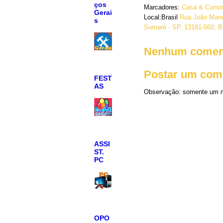
ços
Marcadores:
Casa & Constr
Gerai
Local:Brasil
Rua João Mano
s
Sumaré - SP, 13181-560, Br
Nenhum coment
Postar um com
FEST
AS
Observação: somente um m
ASSI
ST.
PC
OPO