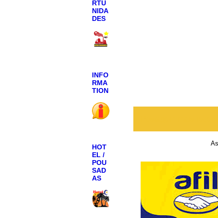
RTU
NIDA
DES
INFO
RMA
TION
Postagem mais recen
As
HOT
EL /
POU
SAD
AS