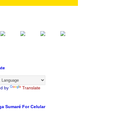
ate
ed by
Translate
a Sumaré For Celular