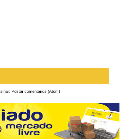
te
Página inicial
Postagem mais antiga
sinar:
Postar comentários (Atom)