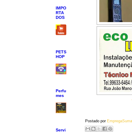
IMPO
RTA
DOS
PETS
HOP
Perfu
mes
Postado por
EmpregaSuma
Servi