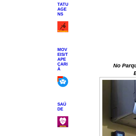
TATU
AGE
NS
MOV
EIS/T
APE
ÇARI
No Parqu
A
SAÚ
DE