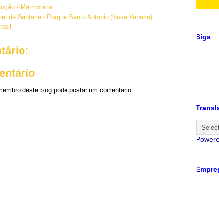
ução / Marmoraria
el de Santana - Parque Santo Antonio (Nova Veneza),
asil
Siga
ário:
entário
embro deste blog pode postar um comentário.
Transl
Power
Empreg