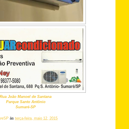
Rua João Manoel de Santana
Parque Santo Antônio
Sumaré-SP
reSP
às
terça-feira, maio 12, 2015