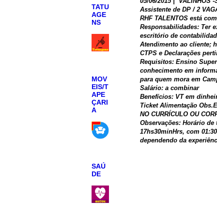
05/06/2015
|
VALINHOS -S
TATU
Assistente de DP / 2 VAG
AGE
RHF TALENTOS está com 2
NS
Responsabilidades: Ter e
escritório de contabilid
Atendimento ao cliente; 
CTPS e Declarações perti
Requisitos: Ensino Super
conhecimento em informát
MOV
para quem mora em Camp
EIS/T
Salário: a combinar
APE
Benefícios: VT em dinhei
ÇARI
Ticket Alimentação Ob
A
NO CURRÍCULO OU COR
Observações: Horário de 
17hs30minHrs, com 01:30h 
dependendo da experiênci
SAÚ
DE