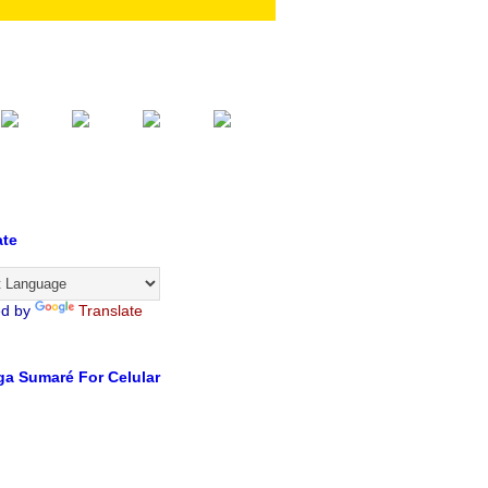
ate
ed by
Translate
a Sumaré For Celular