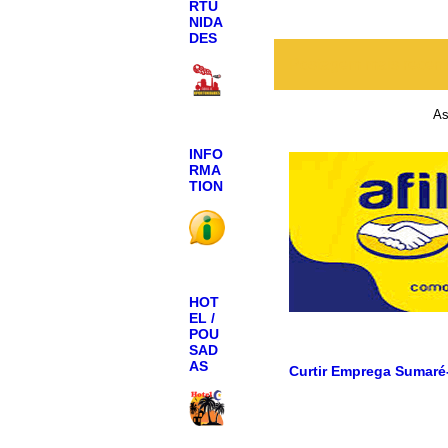
RTU
NIDA
DES
Postagem mais recen
As
INFO
RMA
TION
HOT
EL /
POU
SAD
AS
Curtir Emprega Sumaré