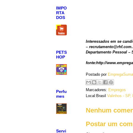
IMPO
RTA
DOS
Interessados em se candid
– recrutamento@rhf.com.b
PETS
Departamento Pessoal –
HOP
fonte:http://www.empreg
Postado por
EmpregaSuma
Marcadores:
Empregos
Perfu
Local:Brasil
Valinhos - SP, 
mes
Nenhum coment
Postar um com
Servi