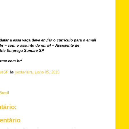
atar a essa vaga deve enviar o currículo para o email
r – com o assunto do email – Assistente de
 Site Emprega Sumaré-SP
armc.com.br/
reSP
às
sexta-feira, junho 05, 2015
Brasil
ário:
entário