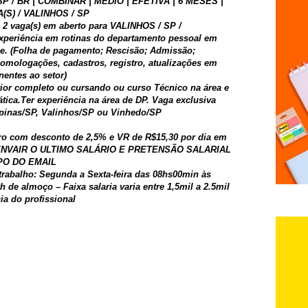
P / BR | COMBINAR | MÉDIO | EFETIVA | 6 MESES |
A(S) / VALINHOS / SP
 vaga(s) em aberto para VALINHOS / SP /
xperiência em rotinas do departamento pessoal em
ade. (Folha de pagamento; Rescisão; Admissão;
homologações, cadastros, registro, atualizações em
nentes ao setor)
ior completo ou cursando ou curso Técnico na área e
ica.Ter experiência na área de DP. Vaga exclusiva
inas/SP, Valinhos/SP ou Vinhedo/SP
ro com desconto de 2,5% e VR de R$15,30 por dia em
s.ENVAIR O ULTIMO SALÁRIO E PRETENSÃO SALARIAL
PO DO EMAIL
trabalho: Segunda a Sexta-feira das 08hs00min às
de almoço – Faixa salaria varia entre 1,5mil a 2.5mil
a do profissional