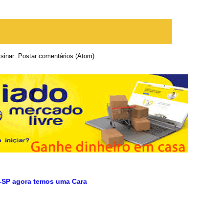
te
Página inicial
Postagem mais antiga
sinar:
Postar comentários (Atom)
-SP agora temos uma Cara