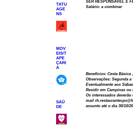
SER RESPONSÁVEL E F
TATU
Salário: a combinar
AGE
NS
MOV
EIS/T
APE
ÇARI
A
Benefícios: Cesta Básica 
Observações: Segunda a S
Eventualmente aos Sábad
Residir em Campinas ou 
Os interessados deverão 
mail rh.restaurantecps@
SAÚ
assunto até o dia 30/10/2
DE