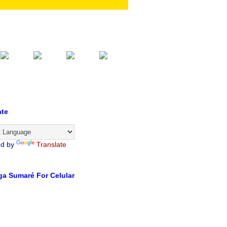
ate
ed by
Translate
a Sumaré For Celular