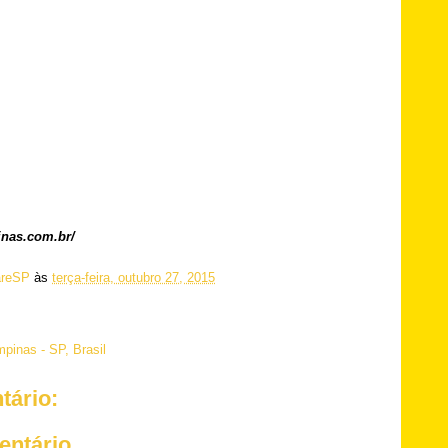
inas.com.br/
reSP
às
terça-feira, outubro 27, 2015
pinas - SP, Brasil
ário:
entário