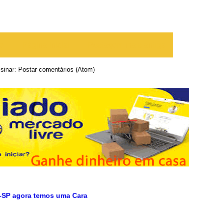
te
Página inicial
Postagem mais antiga
sinar:
Postar comentários (Atom)
-SP agora temos uma Cara