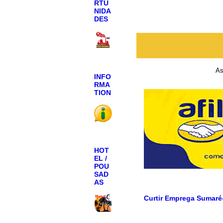
RTU
NIDA
DES
Postagem mais recen
As
INFO
RMA
TION
HOT
EL /
POU
SAD
AS
Curtir Emprega Sumaré