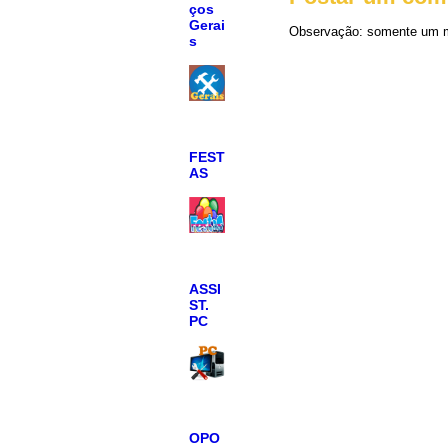
ços
Gerai
Observação: somente um m
s
FEST
AS
ASSI
ST.
PC
OPO