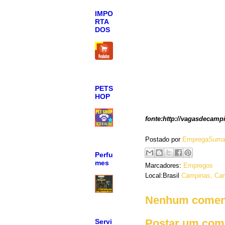
IMPO
RTA
DOS
PETS
HOP
fonte:http://vagasdecamp
Postado por
EmpregaSuma
Perfu
mes
Marcadores:
Empregos
Local:Brasil
Campinas, Cam
Nenhum coment
Postar um com
Servi