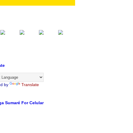
ate
ed by
Translate
a Sumaré For Celular