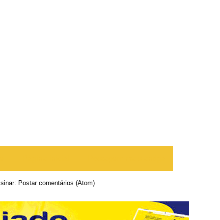
te
Página inicial
Postagem mais antiga
sinar:
Postar comentários (Atom)