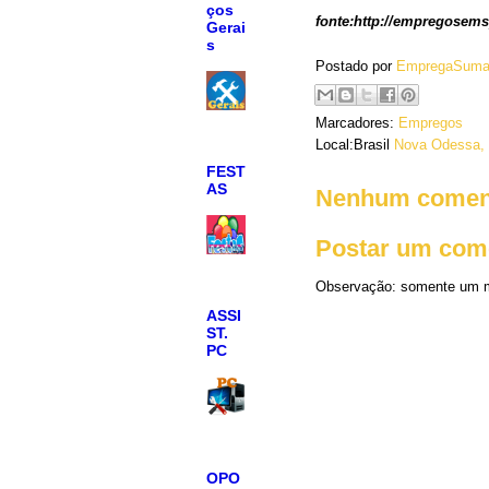
ços
fonte:http://empregosem
Gerai
s
Postado por
EmpregaSuma
Marcadores:
Empregos
Local:Brasil
Nova Odessa, 
FEST
AS
Nenhum coment
Postar um com
Observação: somente um m
ASSI
ST.
PC
OPO