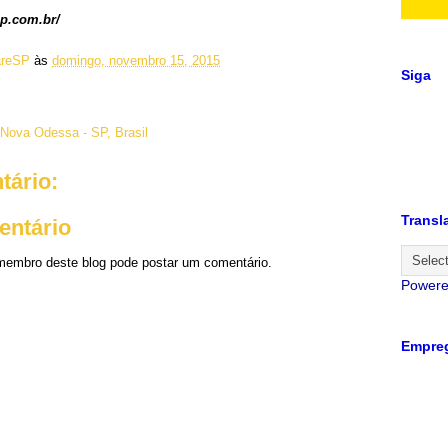
sp.com.br/
reSP
às
domingo, novembro 15, 2015
Siga
Nova Odessa - SP, Brasil
ário:
Transl
entário
embro deste blog pode postar um comentário.
Power
Empreg