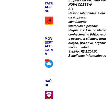
Empresa de Pequeno Port
TATU
NOVA ODESSA/
AGE
SP.
NS
Responsabilidades: Será 
da empresa,
atendimento
telefônico e pessoal.
Requisitos: Ensino Médio
conhecimento PABX, expe
MOV
e pessoal a clientes, for
EIS/T
dicção, pró-ativa, organi
APE
inicio imediato.
ÇARI
Salário: R$ 1.200,00
A
Benefícios: Informados na
SAÚ
DE