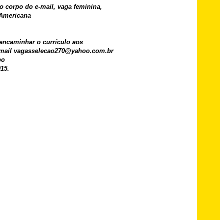
o corpo do e-mail, vaga feminina,
 Americana
encaminhar o currículo aos
-mail vagasselecao270@yahoo.com.br
po
015.