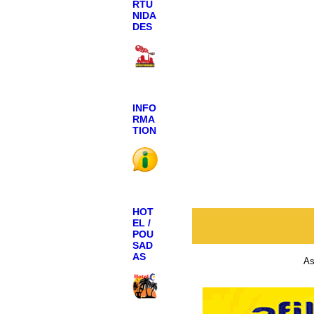
RTU
NIDA
DES
INFO
RMA
TION
HOT
EL /
Postagem mais recen
POU
SAD
AS
As