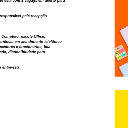
e está com 1 vaga(s) em aberto para
responsável pela recepção
 Completo, pacote Office,
riência em atendimento telefônico
necedores e funcionários, boa
zada, disponibilidade para
 entrevista