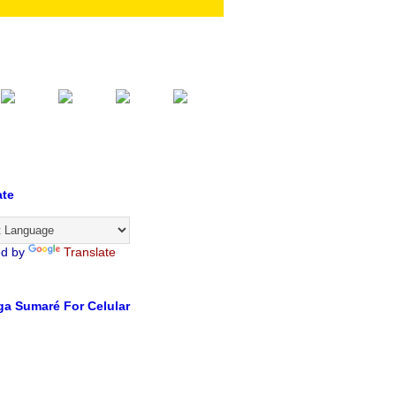
ate
ed by
Translate
a Sumaré For Celular