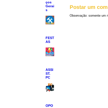
ços
Gerai
Postar um com
s
Observação: somente um m
FEST
AS
ASSI
ST.
PC
OPO