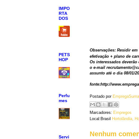
IMPO
RTA
DOS
Observações: Residir em H
PETS
efetivação + plano de carr
HOP
Os interessados deverão 
o e-mail recrutamento@c
assunto até o dia 08/01/2
fonte:http://www.emprega
Perfu
Postado por
EmpregaSuma
mes
Marcadores:
Empregos
Local:Brasil
Hortolândia, Ho
Nenhum coment
Servi