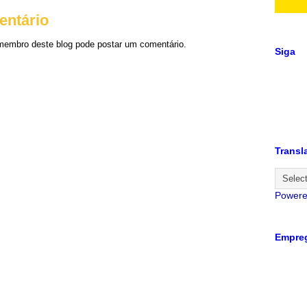
entário
embro deste blog pode postar um comentário.
Siga
Transl
Power
Empreg