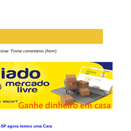
te
Página inicial
Postagem mais antiga
sinar:
Postar comentários (Atom)
-SP agora temos uma Cara