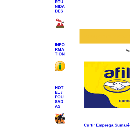
RTU
NIDA
DES
Postagem mais recen
INFO
RMA
As
TION
HOT
EL /
POU
SAD
AS
Curtir Emprega Sumaré