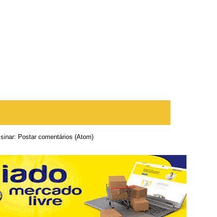
te
Página inicial
Postagem mais antiga
sinar:
Postar comentários (Atom)