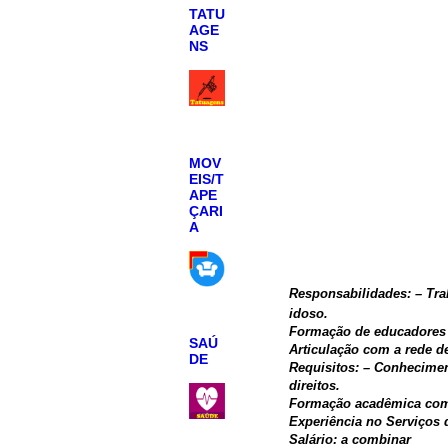
TATU
AGE
NS
MOV
EIS/T
APE
ÇARI
A
Responsabilidades: – Tra
idoso.
Formação de educadores
SAÚ
Articulação com a rede d
DE
Requisitos: – Conhecimen
direitos.
Formação acadêmica com
Experiência no Serviços
Salário: a combinar