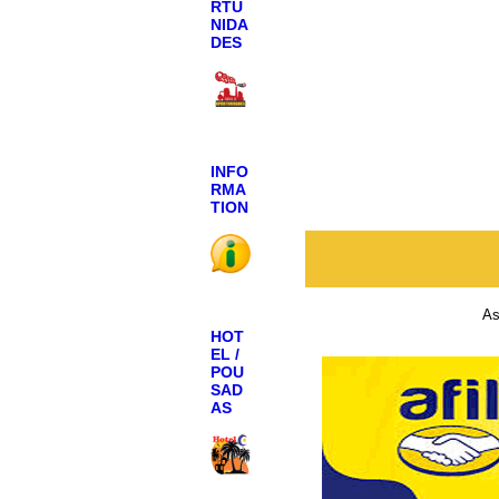
RTU
NIDA
DES
INFO
RMA
TION
Postagem mais recen
As
HOT
EL /
POU
SAD
AS