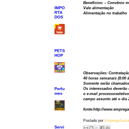
Benefícios: – Convênio 
IMPO
Vale alimentação
RTA
Alimentação no trabalho
DOS
PETS
HOP
Observações: Contrataçã
40 horas semanais (8:00 à
Somente serão chamados 
Perfu
Os interessados deverão 
mes
o e-mail processoseletiv
campo assunto até o dia 
fonte:http://www.emprega
Postado por
EmpregaSuma
Servi