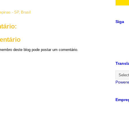
pinas - SP, Brasil
Siga
ário:
entário
embro deste blog pode postar um comentário.
Transl
Power
Empreg