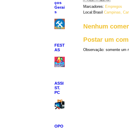
ços
Marcadores:
Empregos
Gerai
s
Local:Brasil
Campinas, Cam
Nenhum coment
Postar um com
FEST
Observação: somente um m
AS
ASSI
ST.
PC
OPO