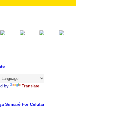
ate
ed by
Translate
a Sumaré For Celular