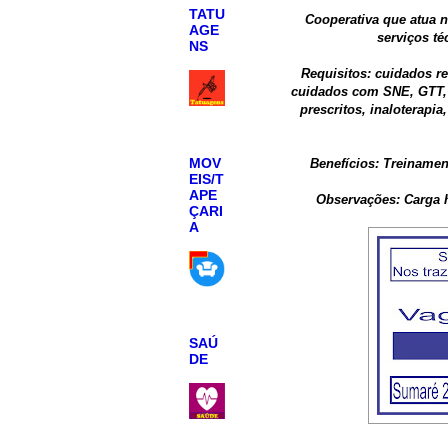
TATU
Cooperativa que atua n
AGE
serviços t
NS
Requisitos: cuidados re
cuidados com SNE, GTT, 
prescritos, inaloterapi
MOV
Benefícios: Treinamen
EIS/T
APE
Observações: Carga 
ÇARI
A
SAÚ
DE