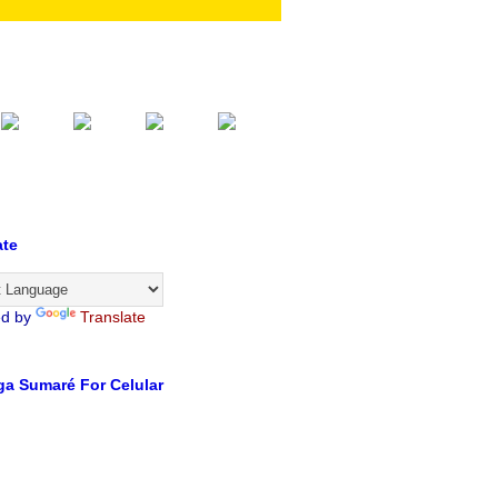
ate
ed by
Translate
a Sumaré For Celular