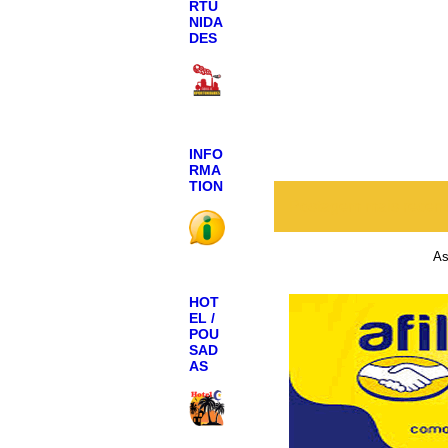
RTU
NIDA
DES
INFO
RMA
TION
Postagem mais recen
As
HOT
EL /
POU
SAD
AS