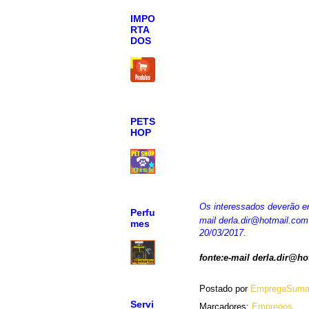
IMPO
RTA
DOS
PETS
HOP
Os interessados deverão en
Perfu
mail derla.dir@hotmail.com
mes
20/03/2017.
fonte:e-mail derla.dir@h
Postado por
EmpregaSuma
Servi
Marcadores:
Empregos