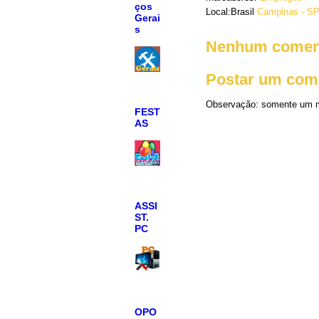
ços
Local:Brasil
Campinas - SP,
Gerai
s
Nenhum coment
Postar um com
Observação: somente um m
FEST
AS
ASSI
ST.
PC
OPO