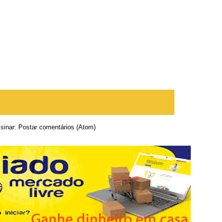
te
Página inicial
Postagem mais antiga
sinar:
Postar comentários (Atom)