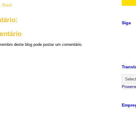
 Brasil
ário:
Siga
entário
embro deste blog pode postar um comentário.
Transl
Power
Empreg