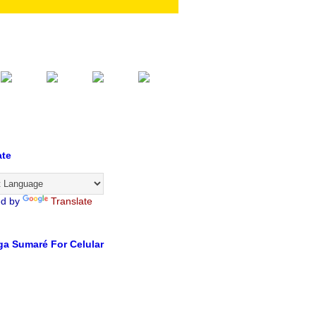
ate
ed by
Translate
a Sumaré For Celular