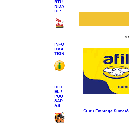
RTU
NIDA
DES
Postagem mais recen
As
INFO
RMA
TION
HOT
EL /
POU
SAD
AS
Curtir Emprega Sumaré