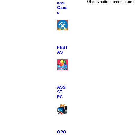
Observação: somente um m
ços
Gerai
s
FEST
AS
ASSI
ST.
PC
OPO