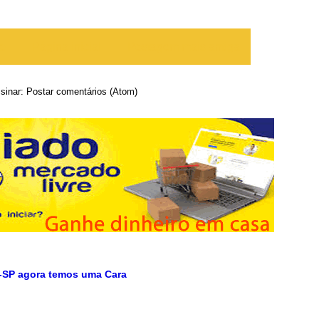
te
Página inicial
Postagem mais antiga
sinar:
Postar comentários (Atom)
-SP agora temos uma Cara