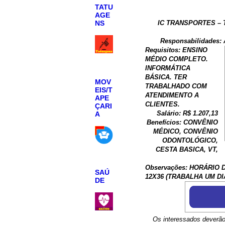
TATU
AGE
NS
IC TRANSPORTES – T
Responsabilidade
Requisitos: ENSINO
MÉDIO COMPLETO.
INFORMÁTICA
BÁSICA. TER
MOV
TRABALHADO COM
EIS/T
ATENDIMENTO A
APE
CLIENTES.
ÇARI
Salário: R$ 1.207,13
A
Benefícios: CONVÊNIO
MÉDICO, CONVÊNIO
ODONTOLÓGICO,
CESTA BASICA, VT,
Observações: HORÁRIO 
SAÚ
12X36 (TRABALHA UM DI
DE
Os interessados deverão