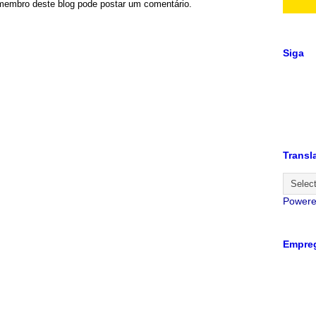
embro deste blog pode postar um comentário.
Siga
Transl
Power
Empreg