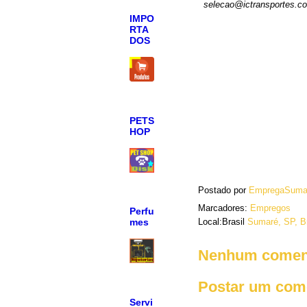
selecao@ictransportes.c
IMPO
RTA
DOS
PETS
HOP
Postado por
EmpregaSuma
Marcadores:
Empregos
Perfu
mes
Local:Brasil
Sumaré, SP, Br
Nenhum coment
Postar um com
Servi