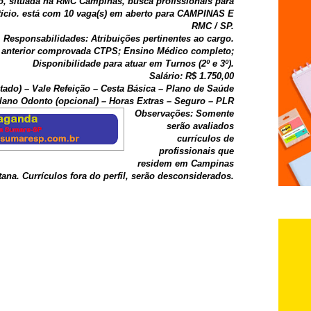
 situada na RMC Campinas, busca profissionais para
tício. está com 10 vaga(s) em aberto para CAMPINAS E
RMC / SP.
Responsabilidades: Atribuições pertinentes ao cargo.
a anterior comprovada CTPS; Ensino Médico completo;
Disponibilidade para atuar em Turnos (2º e 3º).
Salário: R$ 1.750,00
etado) – Vale Refeição – Cesta Básica – Plano de Saúde
Plano Odonto (opcional) – Horas Extras – Seguro – PLR
Observações: Somente
serão avaliados
currículos de
profissionais que
residem em Campinas
ana. Currículos fora do perfil, serão desconsiderados.