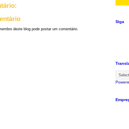
ário:
entário
Siga
embro deste blog pode postar um comentário.
Transl
Power
Empreg