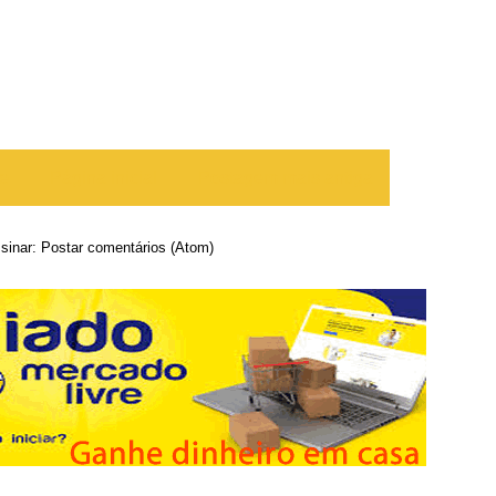
te
Página inicial
Postagem mais antiga
sinar:
Postar comentários (Atom)