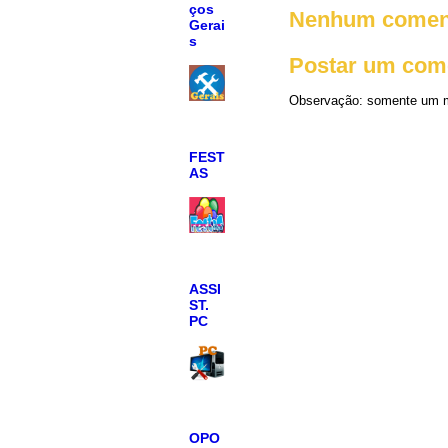
ços
Nenhum coment
Gerai
s
Postar um com
Observação: somente um m
FEST
AS
ASSI
ST.
PC
OPO