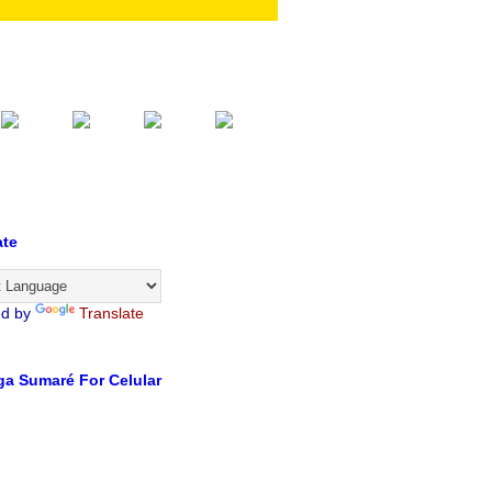
ate
ed by
Translate
a Sumaré For Celular