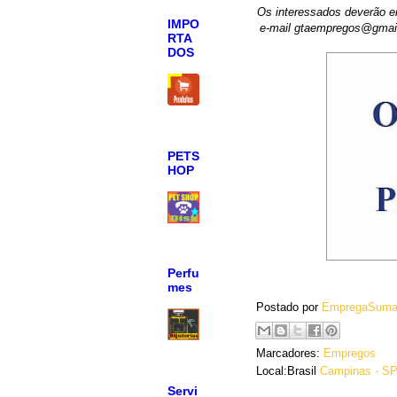
Os interessados deverão e
IMPO
e-mail gtaempregos@gma
RTA
DOS
PETS
HOP
Perfu
mes
Postado por
EmpregaSuma
Marcadores:
Empregos
Local:Brasil
Campinas - SP,
Servi