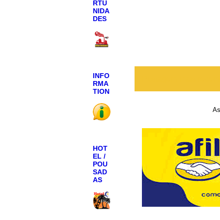
RTU
NIDA
DES
INFO
Postagem mais recen
RMA
TION
As
HOT
EL /
POU
SAD
AS