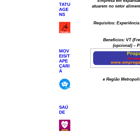
Empresa em expansão,
TATU
atuarem no setor alimen
AGE
NS
Requisitos: Experiênci
Benefícios: VT (Fr
(opcional) – 
MOV
EIS/T
APE
ÇARI
A
e Região Metropolit
SAÚ
DE