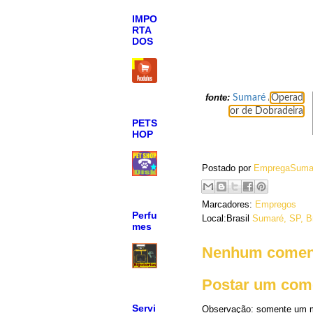
IMPO
RTA
DOS
fonte:
/
Sumaré
Operad
or de Dobradeira
PETS
HOP
Postado por
EmpregaSuma
Marcadores:
Empregos
Perfu
Local:Brasil
Sumaré, SP, Br
mes
Nenhum coment
Postar um com
Servi
Observação: somente um m