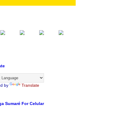
ate
ed by
Translate
a Sumaré For Celular