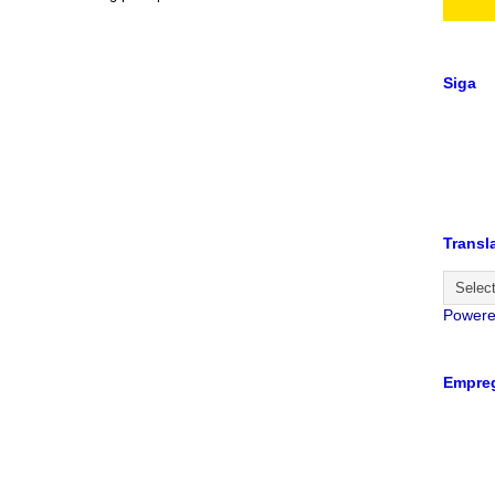
Siga
Transl
Power
Empreg