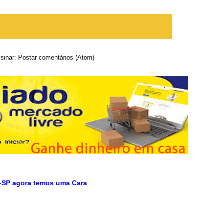
te
Página inicial
Postagem mais antiga
sinar:
Postar comentários (Atom)
-SP agora temos uma Cara