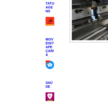
TATU
AGE
NS
MOV
EIS/T
APE
ÇARI
A
SAÚ
DE