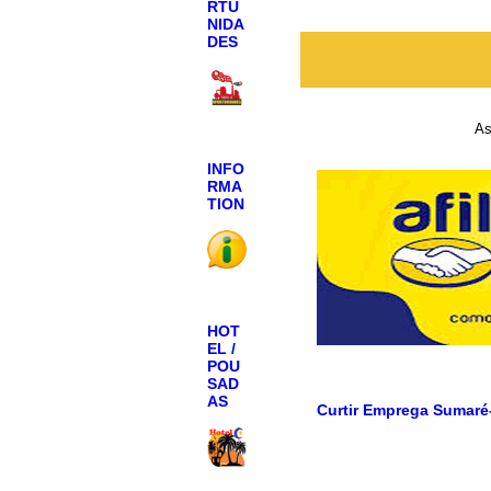
RTU
NIDA
DES
Postagem mais recen
As
INFO
RMA
TION
HOT
EL /
POU
SAD
AS
Curtir Emprega Sumaré