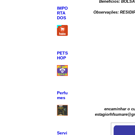
Benefícios: BOLS
IMPO
Observações: RESID
RTA
DOS
PETS
HOP
Perfu
mes
encaminhar o cu
estagiorhfsumare@g
Servi