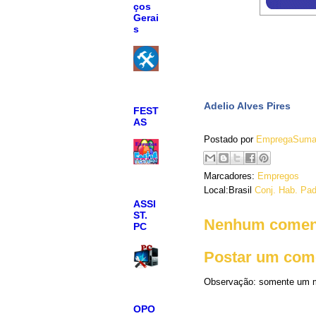
ços
Gerai
s
Adelio Alves Pires
FEST
AS
Postado por
EmpregaSuma
Marcadores:
Empregos
Local:Brasil
Conj. Hab. Pad
ASSI
ST.
Nenhum coment
PC
Postar um com
Observação: somente um m
OPO