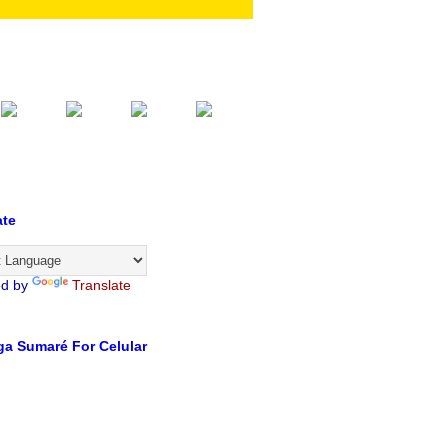
ate
ed by
Translate
a Sumaré For Celular