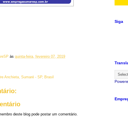
Siga
reSP
às
quinta-feira, fevereiro 07, 2019
Transl
re Anchieta, Sumaré - SP, Brasil
Power
ário:
Empreg
entário
embro deste blog pode postar um comentário.