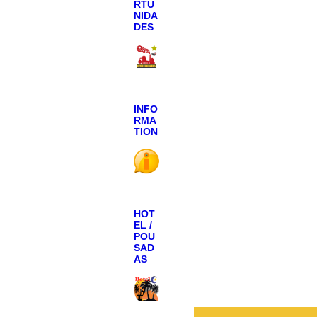
RTU
NIDA
DES
INFO
RMA
TION
HOT
EL /
POU
SAD
AS