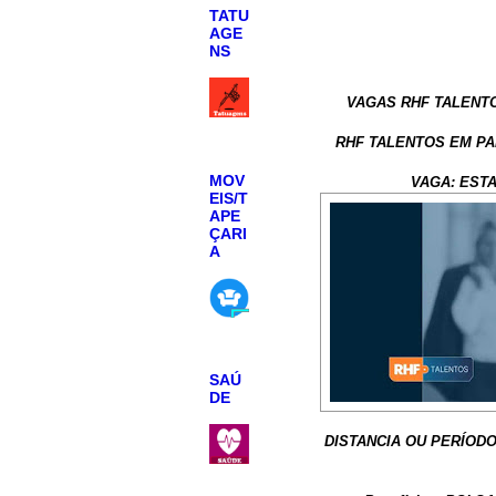
TATU
AGE
NS
VAGAS RHF TALENTO
RHF TALENTOS EM PAR
MOV
VAGA: EST
EIS/T
APE
ÇARI
A
SAÚ
DE
DISTANCIA OU PERÍODO